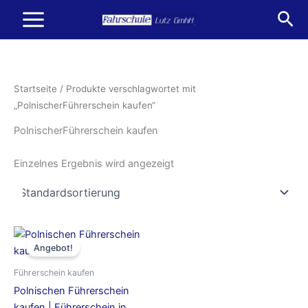
Zum
Suc
Inhalt
springen
Startseite
/ Produkte verschlagwortet mit
„PolnischerFührerschein kaufen“
PolnischerFührerschein kaufen
Einzelnes Ergebnis wird angezeigt
Ursprünglicher
Aktueller
Preis
Preis
Angebot!
war:
ist:
1.250,00 €
950,00 €.
Führerschein kaufen
Polnischen Führerschein
kaufen | Führerschein in