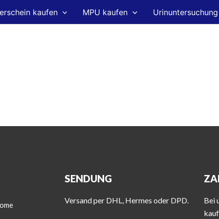
erschein kaufen
MPU kaufen
Urinuntersuchung
SENDUNG
ZA
Versand per DHL, Hermes oder DPD.
Bei 
ome
kauf