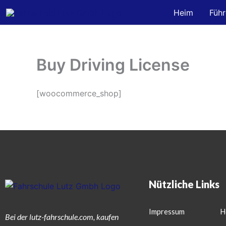
Zum
Heim
Führ
Inhalt
springen
Buy Driving License
[woocommerce_shop]
Nützliche Links
Impressum
H
Bei der lutz-fahrschule.com, kaufen